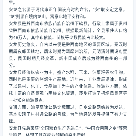
里。
安龙之名源于清代雍正年间设府时的命名，“安”取安定之意，
“龙”则源自境内龙山，寓意此地平安祥和。
安龙县是黔西南布依族苗族自治州下辖县，行政上隶属于贵州
省黔西南布依族苗族自治州。根据最新统计，全县常住人口约
为48万人，其中布依族、苗族等少数民族占比较大。
安龙历史悠久，自古以来便是黔西南地区的重要区域。秦汉时
期属夜郎国辖地，唐宋时期为羁縻州治所，元明清时期设府置
县，民国时期几经变革，新中国成立后成为黔西南州的一部
分。
安龙县经济以农业为主，盛产水稻、玉米、油菜籽等农作物，
同时也是重要的烤烟生产基地。近年来，工业发展迅速，形成
了以建材、化工、食品加工为主的产业体系。旅游业方面，依
托丰富的自然景观与民族文化资源，逐步打造了招堤风景区等
一批知名旅游景点。
交通方面，汕昆高速公路穿境而过，县乡公路网络较为发达，
基本实现了村村通公路的目标，为当地经济发展提供了有力支
撑。
安龙县先后荣获“全国粮食生产先进县”、“中国食用菌之乡”等荣
誉称号，体现了其在农业领域的突出贡献。