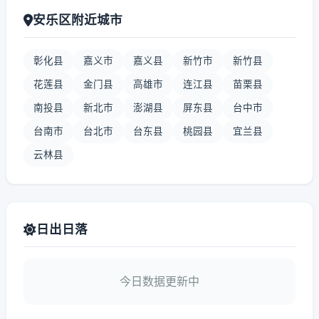
安乐区附近城市
彰化县
嘉义市
嘉义县
新竹市
新竹县
花莲县
金门县
高雄市
连江县
苗栗县
南投县
新北市
澎湖县
屏东县
台中市
台南市
台北市
台东县
桃园县
宜兰县
云林县
日出日落
今日数据更新中