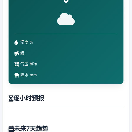
°
湿度 %
级
气压 hPa
降水 mm
逐小时预报
未来7天趋势