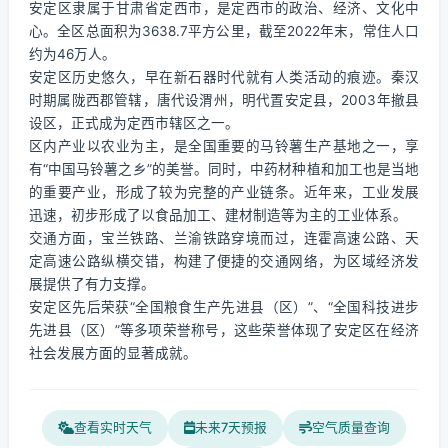
安定区隶属于甘肃省定西市，是定西市的政治、经济、文化中
心。全区总面积为3638.7平方公里，截至2022年末，常住人口
约为46万人。
安定区历史悠久，早在新石器时代就有人类活动的痕迹。秦汉
时期属陇西郡管辖，唐代设渭州，明代置安定县，2003年撤县
设区，正式成为定西市辖区之一。
区内产业以农业为主，是全国重要的马铃薯生产基地之一，享
有“中国马铃薯之乡”的美誉。同时，中药材种植和加工也是当地
的重要产业，形成了较为完整的产业链条。近年来，工业发展
迅速，初步形成了以食品加工、建材制造等为主的工业体系。
交通方面，宝兰铁路、兰渝铁路穿境而过，连霍高速公路、天
定高速公路纵横交错，构建了便捷的交通网络，为区域经济发
展提供了有力支撑。
安定区先后荣获“全国粮食生产先进县（区）”、“全国科技进步
先进县（区）”等多项荣誉称号，这些荣誉体现了安定区在经济
社会发展方面的显著成就。
查看实时天气
未来7天预报
空气质量查询