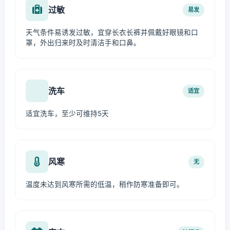
过敏
易发
天气条件易诱发过敏，宜穿长衣长裤并佩戴好眼镜和口
罩，外出归来时及时清洁手和口鼻。
洗车
适宜
适宜洗车，至少可维持5天
风寒
无
温度未达到风寒所需的低温，稍作防寒准备即可。