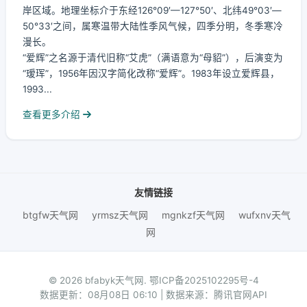
岸区域。地理坐标介于东经126°09′—127°50′、北纬49°03′—
50°33′之间，属寒温带大陆性季风气候，四季分明，冬季寒冷
漫长。
“爱辉”之名源于清代旧称“艾虎”（满语意为“母貂”），后演变为
“瑷珲”，1956年因汉字简化改称“爱辉”。1983年设立爱辉县，
1993...
查看更多介绍
友情链接
btgfw天气网
yrmsz天气网
mgnkzf天气网
wufxnv天气
网
© 2026 bfabyk天气网.
鄂ICP备2025102295号-4
数据更新：08月08日 06:10 | 数据来源：腾讯官网API