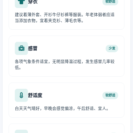
穿衣
较舒适
建议着薄外套、开衫牛仔衫裤等服装。年老体弱者应适
当添加衣物，宜着夹克衫、薄毛衣等。
感冒
少发
各项气象条件适宜，无明显降温过程，发生感冒几率较
低。
舒适度
较舒适
白天天气晴好，早晚会感觉偏凉，午后舒适、宜人。