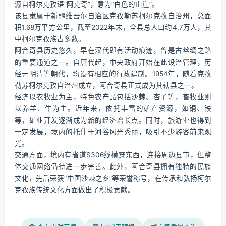
源自柯尔克孜语“阿克奇”，意为“白色的山崖”。
该县隶属于新疆维吾尔自治区克孜勒苏柯尔克孜自治州，总面
积1.68万平方公里，截至2022年末，全县总人口约4.7万人，其
中柯尔克孜族占多数。
阿合奇县历史悠久，早在汉代即有活动痕迹，曾是古丝绸之路
的重要通道之一。自唐代起，中央政府开始在此设治管理，历
经元明清等朝代，均设有相应的行政建制。1954年，随着克孜
勒苏柯尔克孜自治州成立，阿合奇县正式成为其辖县之一。
经济以农牧业为主，特色农产品包括沙棘、杏子等，畜牧业则
以养羊、牛为主。近年来，依托丰富的矿产资源，如铜、铁
等，矿业开发逐渐成为新的经济增长点。同时，旅游业也得到
一定发展，境内的托什干河谷风光秀丽，吸引不少游客前来观
光。
交通方面，境内有省道S306线横穿东西，连接周边县市，但整
体交通网络仍待进一步完善。此外，阿合奇县拥有独特的民族
文化，先后荣获“中国沙棘之乡”等荣誉称号，在传承和弘扬柯尔
克孜族传统文化方面做出了积极贡献。