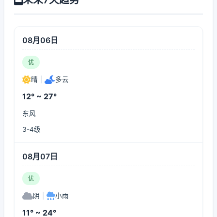
08月06日
优
晴
|
多云
12° ~ 27°
东风
3-4级
08月07日
优
阴
|
小雨
11° ~ 24°