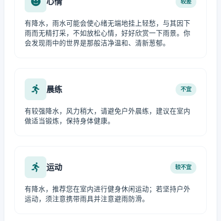
心情
较差
有降水，雨水可能会使心绪无端地挂上轻愁，与其因下
雨而无精打采，不如放松心情，好好欣赏一下雨景。你
会发现雨中的世界是那般洁净温和、清新葱郁。
晨练
不宜
有较强降水，风力稍大，请避免户外晨练，建议在室内
做适当锻炼，保持身体健康。
运动
较不宜
有降水，推荐您在室内进行健身休闲运动；若坚持户外
运动，须注意携带雨具并注意避雨防滑。