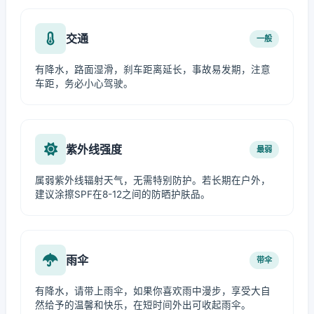
交通
一般
有降水，路面湿滑，刹车距离延长，事故易发期，注意
车距，务必小心驾驶。
紫外线强度
最弱
属弱紫外线辐射天气，无需特别防护。若长期在户外，
建议涂擦SPF在8-12之间的防晒护肤品。
雨伞
带伞
有降水，请带上雨伞，如果你喜欢雨中漫步，享受大自
然给予的温馨和快乐，在短时间外出可收起雨伞。