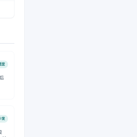
适宜
后
少发
较