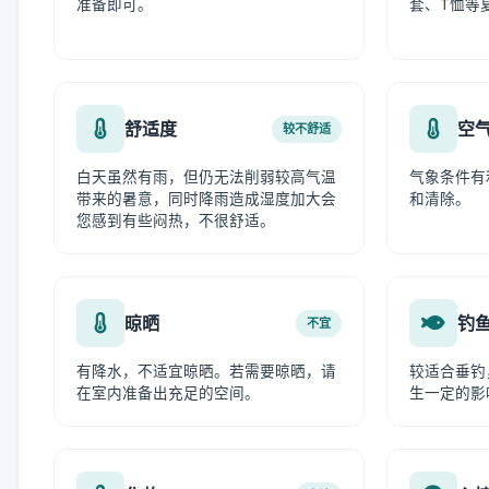
准备即可。
套、T恤等
舒适度
空
较不舒适
白天虽然有雨，但仍无法削弱较高气温
气象条件有
带来的暑意，同时降雨造成湿度加大会
和清除。
您感到有些闷热，不很舒适。
晾晒
钓
不宜
有降水，不适宜晾晒。若需要晾晒，请
较适合垂钓
在室内准备出充足的空间。
生一定的影