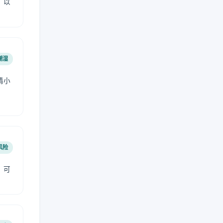
，以
潮湿
请小
风险
，可