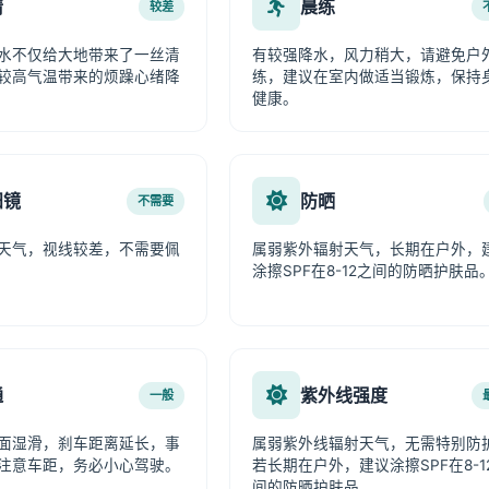
情
晨练
较差
水不仅给大地带来了一丝清
有较强降水，风力稍大，请避免户
较高气温带来的烦躁心绪降
练，建议在室内做适当锻炼，保持
健康。
阳镜
防晒
不需要
天气，视线较差，不需要佩
属弱紫外辐射天气，长期在户外，
涂擦SPF在8-12之间的防晒护肤品
通
紫外线强度
一般
面湿滑，刹车距离延长，事
属弱紫外线辐射天气，无需特别防
注意车距，务必小心驾驶。
若长期在户外，建议涂擦SPF在8-1
间的防晒护肤品。