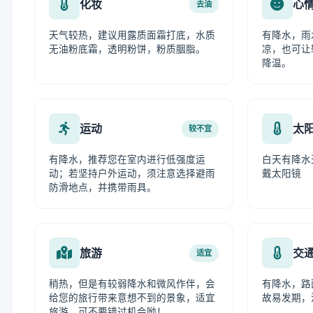
化妆
心
去油
天气较热，建议用露质面霜打底，水质
有降水，雨
无油粉底霜，透明粉饼，粉质胭脂。
凉，也可让
降温。
运动
太
较不宜
有降水，推荐您在室内进行低强度运
白天有降水
动；若坚持户外运动，须注意选择避雨
戴太阳镜
防滑地点，并携带雨具。
旅游
交
适宜
稍热，但是有较弱降水和微风作伴，会
有降水，路
给您的旅行带来意想不到的景象，适宜
故易发期，
旅游，可不要错过机会呦！