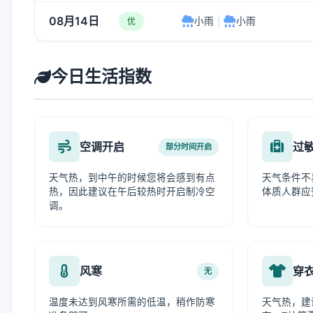
08月14日
小雨
|
小雨
优
今日生活指数
空调开启
过
部分时间开启
天气热，到中午的时候您将会感到有点
天气条件不
热，因此建议在午后较热时开启制冷空
体质人群应
调。
风寒
穿
无
温度未达到风寒所需的低温，稍作防寒
天气热，建