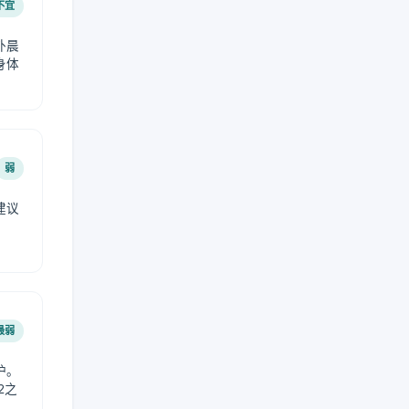
不宜
外晨
身体
弱
建议
。
最弱
护。
2之