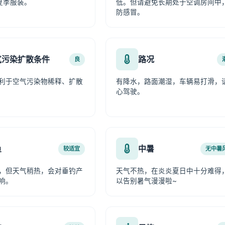
夏季服装。
低。但请避免长期处于空调房间中
防感冒。
气污染扩散条件
路况
良
利于空气污染物稀释、扩散
有降水，路面潮湿，车辆易打滑，
心驾驶。
鱼
中暑
较适宜
无中暑
，但天气稍热，会对垂钓产
天气不热，在炎炎夏日中十分难得
响。
以告别暑气漫漫啦~