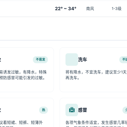
22° ~ 34°
南风
1-3级
敏
洗车
不易发
不
易诱发过敏，有降水，特殊
将有降水，不宜洗车，建议至少1天
预防感冒可能引发的过敏。
再洗车。
衣
感冒
热
议着短裙、短裤、短薄外
各项气象条件适宜，发生感冒几率