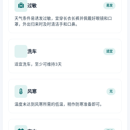
过敏
易发
天气条件易诱发过敏，宜穿长衣长裤并佩戴好眼镜和口
罩，外出归来时及时清洁手和口鼻。
洗车
适宜
适宜洗车，至少可维持3天
风寒
无
温度未达到风寒所需的低温，稍作防寒准备即可。