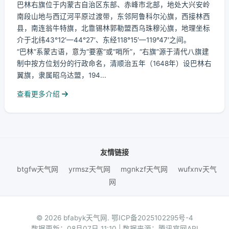
巴林右旗位于内蒙古自治区东部、赤峰市北部，地处大兴安岭
南段山地与西辽河平原过渡带，东邻阿鲁科尔沁旗，西接林西
县，南连翁牛特旗，北靠锡林郭勒盟西乌珠穆沁旗，地理坐标
介于北纬43°12′—44°27′、东经118°15′—119°47′之间。
“巴林”系蒙古语，意为“要塞”或“哨所”，“右旗”源于清代八旗建
制中按方位划分的行政命名，清顺治五年（1648年）设巴林右
翼旗，隶属昭乌达盟，194...
查看更多介绍
友情链接
btgfw天气网
yrmsz天气网
mgnkzf天气网
wufxnv天气
网
© 2026 bfabyk天气网.
鄂ICP备2025102295号-4
数据更新：08月07日 11:10 | 数据来源：腾讯官网API