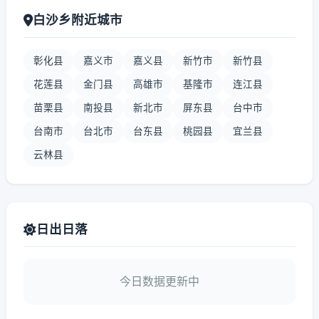
白沙乡附近城市
彰化县
嘉义市
嘉义县
新竹市
新竹县
花莲县
金门县
高雄市
基隆市
连江县
苗栗县
南投县
新北市
屏东县
台中市
台南市
台北市
台东县
桃园县
宜兰县
云林县
日出日落
今日数据更新中