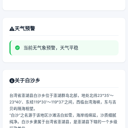
天气预警
当前无气象预警，天气平稳
关于白沙乡
台湾省澎湖县白沙乡位于澎湖群岛北部，地处北纬23°35′～
23°40′、东经119°30′～119°37′之间，西临台湾海峡，东与吉
贝屿隔海相望。
“白沙”之名源于该地区沙滩洁白如雪，海岸线绵延，沙质细腻
纯净。白沙乡隶属于台湾省澎湖县，是澎湖县下辖的一个乡级