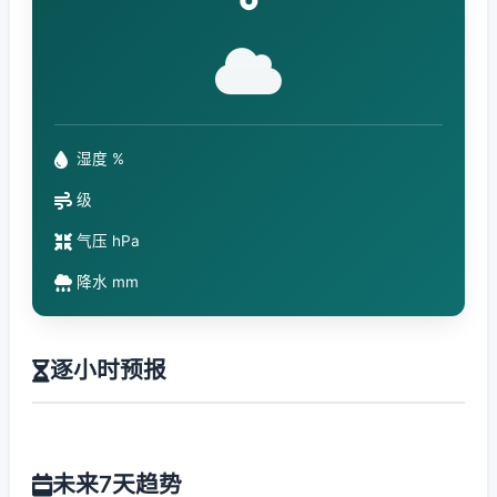
°
湿度 %
级
气压 hPa
降水 mm
逐小时预报
未来7天趋势