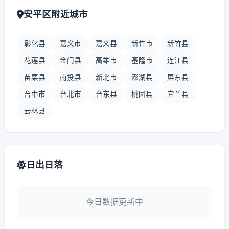
安平区附近城市
彰化县
嘉义市
嘉义县
新竹市
新竹县
花莲县
金门县
高雄市
基隆市
连江县
苗栗县
南投县
新北市
澎湖县
屏东县
台中市
台北市
台东县
桃园县
宜兰县
云林县
日出日落
今日数据更新中