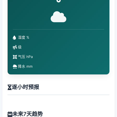
°
湿度 %
级
气压 hPa
降水 mm
逐小时预报
未来7天趋势