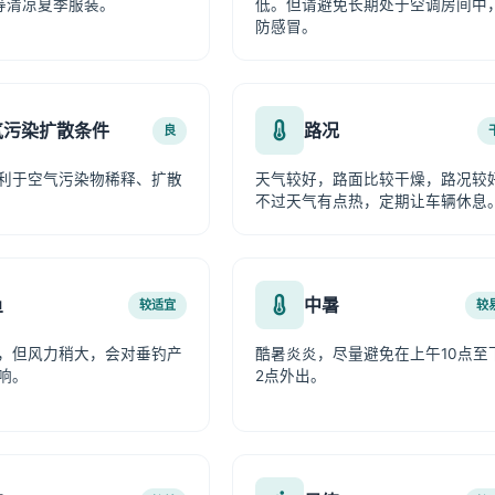
等清凉夏季服装。
低。但请避免长期处于空调房间中
防感冒。
气污染扩散条件
路况
良
利于空气污染物稀释、扩散
天气较好，路面比较干燥，路况较
不过天气有点热，定期让车辆休息
鱼
中暑
较适宜
较
，但风力稍大，会对垂钓产
酷暑炎炎，尽量避免在上午10点至
响。
2点外出。