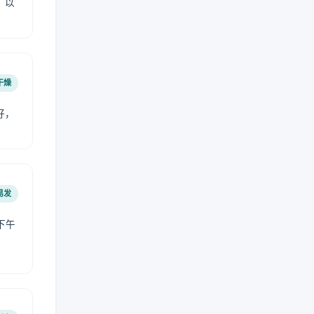
，以
干燥
好，
。
易发
下午