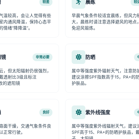
情
晨练
较差
较
气温较高，会让人觉得有些
早晨气象条件较适宜晨练，但风力
室内通风降温，保持心态平
大，晨练时请注意选择避风的地点
的情绪“降降温”。
免迎风锻炼。
阳镜
防晒
非常必要
云，但太阳辐射仍很强烈，
属中等强度紫外辐射天气，注意防
戴透射比3级且标注
建议涂擦SPF指数高于15，PA+的
吸收的遮阳镜
护肤品。
通
紫外线强度
良好
路面干燥，交通气象条件良
属中等强度紫外线辐射天气，建议
以正常行驶。
SPF高于15、PA+的防晒护肤品，
子、太阳镜。