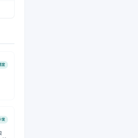
适宜
少发
较