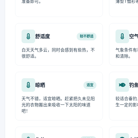
准备即可。
薄型T恤衫
舒适度
空
较不舒适
白天天气多云，同时会感到有些热，不
气象条件有
很舒适。
和清除。
晾晒
钓
适宜
天气不错，适宜晾晒。赶紧把久未见阳
较适合垂钓
光的衣物搬出来吸收一下太阳的味道
生一定的影
吧！