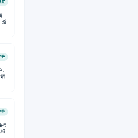
适宜
稍
，避
中等
护，
防晒
中等
涂擦
戴帽