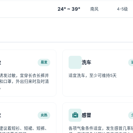
24° ~ 39°
南风
4-5级
敏
洗车
易发
诱发过敏，宜穿长衣长裤并
适宜洗车，至少可维持5天
和口罩，外出归来时及时清
。
衣
感冒
炎热
建议着短衫、短裙、短裤、
各项气象条件适宜，发生感冒几率